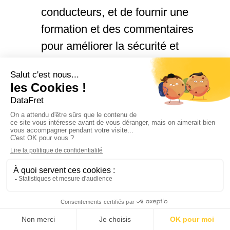
conducteurs, et de fournir une
formation et des commentaires
pour améliorer la sécurité et
l’efficacité de la flotte dans son
ensemble.
Une sécurité améliorée décuple
l’efficacité, réduit les coûts, assure la
satisfaction des chauffeurs routiers et
des clients de l’industrie du
camionnage. Cela peut également
réduire les primes d’assurance et
créer un environnement de travail
French